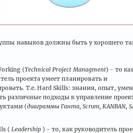
руппы навыков должны быть у хорошего т
orking (
Technical Project Managment
) - то ка
тель проекта умеет планировать и
овать. Т.е. Hard Skills: знания, опыт, уме
ь различные подходы к управление прое
уктами (
диаграммы Ганта, Scrum, KANBAN, S
lls (
Leadership
) - то, как руководитель про