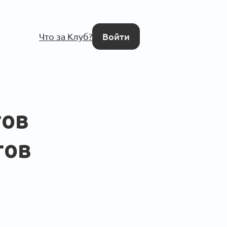
Что за Клуб?
Войти
тов
тов