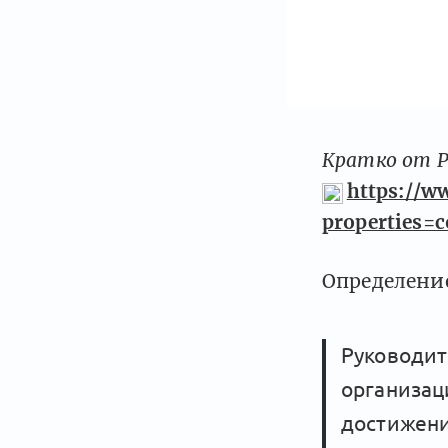
Кратко от P
https://w
properties=
Определение
Руководит
организац
достижени