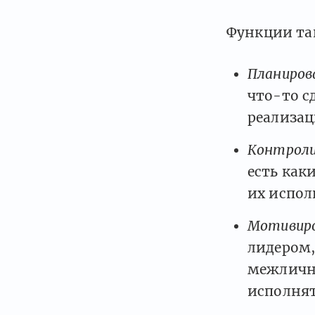
Функции та
Планиров
что-то с
реализац
Контрол
есть как
их испол
Мотивир
лидером,
межличн
исполнят