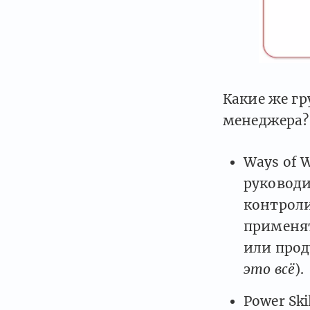
Какие же г
менеджера?
Ways of W
руководи
контролир
применят
или прод
это всё
).
Power Ski