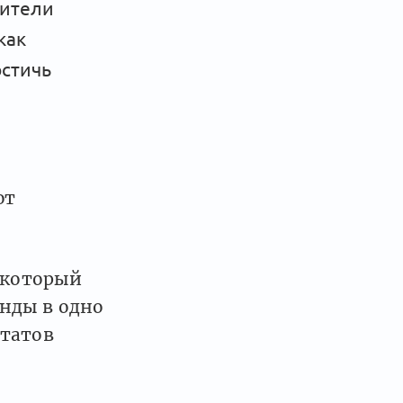
дители
как
остичь
ют
, который
нды в одно
ьтатов