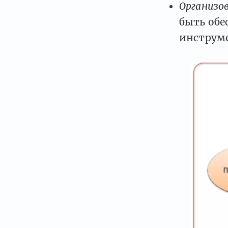
Организо
быть об
инструме