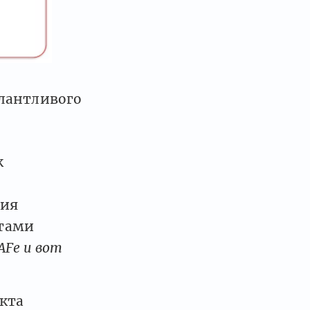
алантливого
к
ния
ктами
AFe и вот
екта