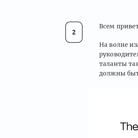
Всем привет
2
На волне и
руководител
таланты так
должны быт