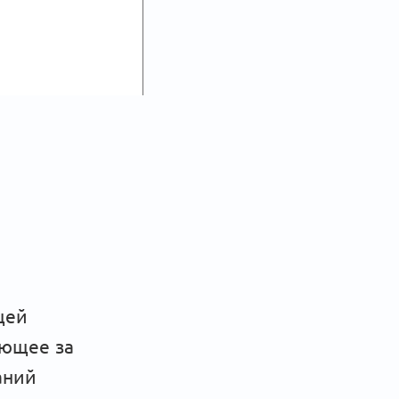
щей
ающее за
аний