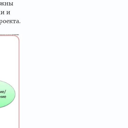
лжны
и и
роекта.