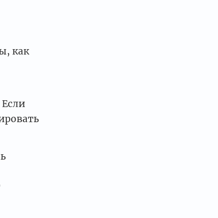
ы, как
 Если
ировать
ть
т