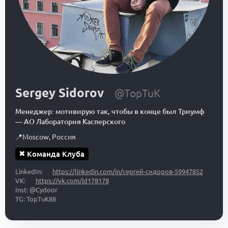
Sergey Sidorov
@TopTuK
Менеджер: мотивирую так, чтобы в конце был Триумф
—
АО Лаборатория Касперского
📍
Moscow
,
Россия
✖
Команда Клуба
LinkedIn:
https://linkedin.com/in/сергей-сидоров-59947852
VK:
https://vk.com/id178178
Inst: @Cydoor
TG: TopTuK88